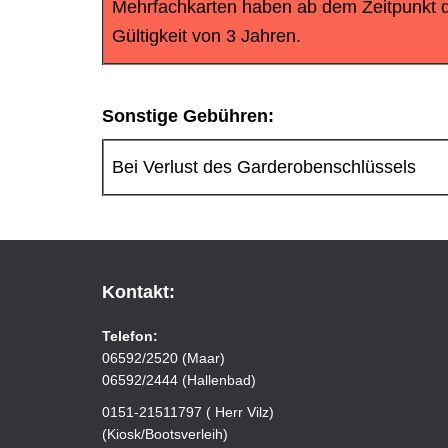
Mehrfachkarten haben ab dem Zeitpunkt 
Gültigkeit von 3 Jahren.
Sonstige Gebühren:
Bei Verlust des Garderobenschlüssels
Kontakt:
Telefon:
06592/2520 (Maar)
06592/2444 (Hallenbad)
0151-21511797 ( Herr Vilz)
(Kiosk/Bootsverleih)