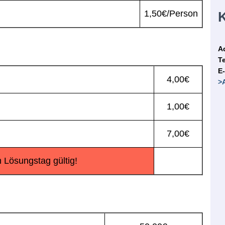
1,50€/Person
K
A
Te
E-
4,00€
>
1,00€
7,00€
 Lösungstag gültig!