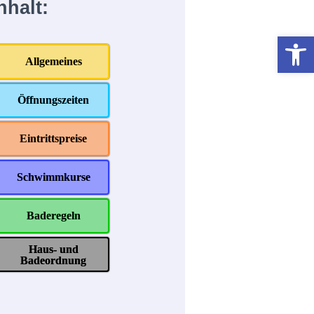
nhalt:
Werkzeugleiste öffnen
Allgemeines
Öffnungszeiten
Eintrittspreise
Schwimmkurse
Baderegeln
Haus- und
Badeordnung