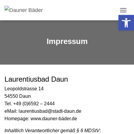
Werkzeugleiste öffnen
N
A
V
I
G
Impressum
A
T
I
O
N
U
Laurentiusbad Daun
M
S
Leopoldstrasse 14
C
H
54550 Daun
A
Tel. +49 (0)6592 – 2444
L
eMail: laurentiusbad@stadt-daun.de
T
E
Homepage: www.dauner-bäder.de
N
Inhaltlich Verantwortlicher gemäß § 6 MDStV: