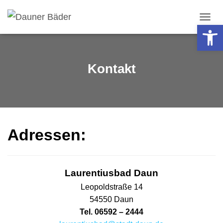
Werkzeugleiste öffnen
N
A
V
I
G
Kontakt
A
T
I
O
N
U
M
Adressen:
S
C
H
A
Laurentiusbad Daun
L
T
Leopoldstraße 14
E
54550 Daun
N
Tel. 06592 – 2444