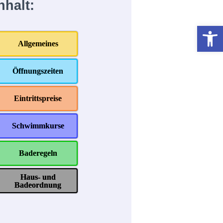
nhalt:
Werkzeugleiste öffnen
Allgemeines
Öffnungszeiten
Eintrittspreise
Schwimmkurse
Baderegeln
Haus- und
Badeordnung